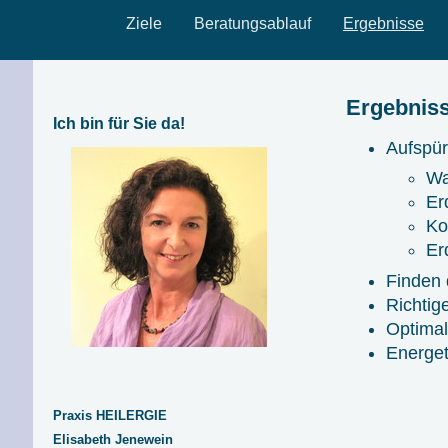
Ziele
Beratungsablauf
Ergebnisse
Ergebnis
Ich bin für Sie da!
Aufspür
Wa
Er
Ko
Er
Finden 
Richtig
Optimal
Energet
Praxis HEILERGIE
Elisabeth Jenewein